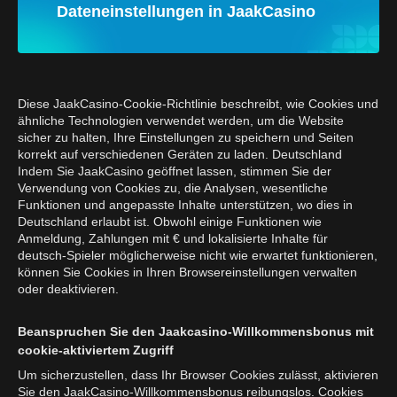
Dateneinstellungen in JaakCasino
Diese JaakCasino-Cookie-Richtlinie beschreibt, wie Cookies und
ähnliche Technologien verwendet werden, um die Website
sicher zu halten, Ihre Einstellungen zu speichern und Seiten
korrekt auf verschiedenen Geräten zu laden. Deutschland
Indem Sie JaakCasino geöffnet lassen, stimmen Sie der
Verwendung von Cookies zu, die Analysen, wesentliche
Funktionen und angepasste Inhalte unterstützen, wo dies in
Deutschland erlaubt ist. Obwohl einige Funktionen wie
Anmeldung, Zahlungen mit € und lokalisierte Inhalte für
deutsch-Spieler möglicherweise nicht wie erwartet funktionieren,
können Sie Cookies in Ihren Browsereinstellungen verwalten
oder deaktivieren.
Beanspruchen Sie den Jaakcasino-Willkommensbonus mit
cookie-aktiviertem Zugriff
Um sicherzustellen, dass Ihr Browser Cookies zulässt, aktivieren
Sie den JaakCasino-Willkommensbonus reibungslos. Cookies