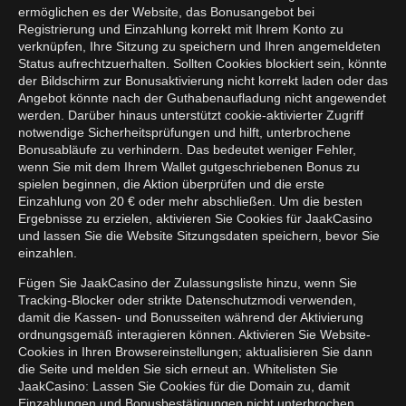
ermöglichen es der Website, das Bonusangebot bei
Registrierung und Einzahlung korrekt mit Ihrem Konto zu
verknüpfen, Ihre Sitzung zu speichern und Ihren angemeldeten
Status aufrechtzuerhalten. Sollten Cookies blockiert sein, könnte
der Bildschirm zur Bonusaktivierung nicht korrekt laden oder das
Angebot könnte nach der Guthabenaufladung nicht angewendet
werden. Darüber hinaus unterstützt cookie-aktivierter Zugriff
notwendige Sicherheitsprüfungen und hilft, unterbrochene
Bonusabläufe zu verhindern. Das bedeutet weniger Fehler,
wenn Sie mit dem Ihrem Wallet gutgeschriebenen Bonus zu
spielen beginnen, die Aktion überprüfen und die erste
Einzahlung von 20 € oder mehr abschließen. Um die besten
Ergebnisse zu erzielen, aktivieren Sie Cookies für JaakCasino
und lassen Sie die Website Sitzungsdaten speichern, bevor Sie
einzahlen.
Fügen Sie JaakCasino der Zulassungsliste hinzu, wenn Sie
Tracking-Blocker oder strikte Datenschutzmodi verwenden,
damit die Kassen- und Bonusseiten während der Aktivierung
ordnungsgemäß interagieren können. Aktivieren Sie Website-
Cookies in Ihren Browsereinstellungen; aktualisieren Sie dann
die Seite und melden Sie sich erneut an. Whitelisten Sie
JaakCasino: Lassen Sie Cookies für die Domain zu, damit
Einzahlungen und Bonusbestätigungen nicht unterbrochen