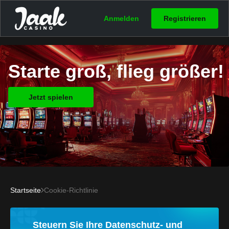
Anmelden
Registrieren
Starte groß, flieg größer!
Jetzt spielen
Startseite
Cookie-Richtlinie
Steuern Sie Ihre Datenschutz- und