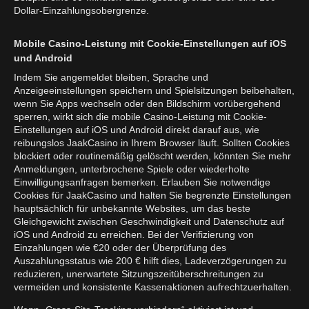
Dollar-Einzahlungsobergrenze.
Mobile Casino-Leistung mit Cookie-Einstellungen auf iOS
und Android
Indem Sie angemeldet bleiben, Sprache und
Anzeigeeinstellungen speichern und Spielsitzungen beibehalten,
wenn Sie Apps wechseln oder den Bildschirm vorübergehend
sperren, wirkt sich die mobile Casino-Leistung mit Cookie-
Einstellungen auf iOS und Android direkt darauf aus, wie
reibungslos JaakCasino in Ihrem Browser läuft. Sollten Cookies
blockiert oder routinemäßig gelöscht werden, könnten Sie mehr
Anmeldungen, unterbrochene Spiele oder wiederholte
Einwilligungsanfragen bemerken. Erlauben Sie notwendige
Cookies für JaakCasino und halten Sie begrenzte Einstellungen
hauptsächlich für unbekannte Websites, um das beste
Gleichgewicht zwischen Geschwindigkeit und Datenschutz auf
iOS und Android zu erreichen. Bei der Verifizierung von
Einzahlungen wie €20 oder der Überprüfung des
Auszahlungsstatus wie 200 € hilft dies, Ladeverzögerungen zu
reduzieren, unerwartete Sitzungszeitüberschreitungen zu
vermeiden und konsistente Kassenaktionen aufrechtzuerhalten.