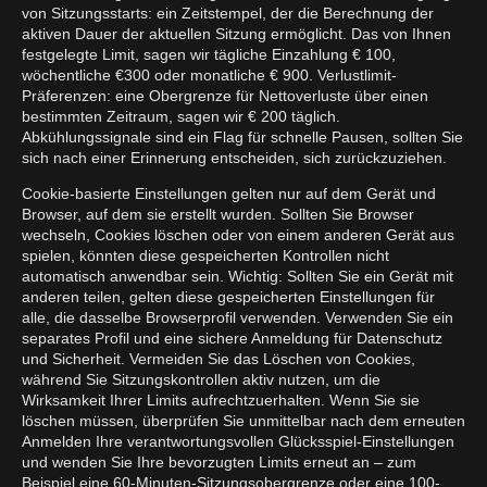
von Sitzungsstarts: ein Zeitstempel, der die Berechnung der
aktiven Dauer der aktuellen Sitzung ermöglicht. Das von Ihnen
festgelegte Limit, sagen wir tägliche Einzahlung € 100,
wöchentliche €300 oder monatliche € 900. Verlustlimit-
Präferenzen: eine Obergrenze für Nettoverluste über einen
bestimmten Zeitraum, sagen wir € 200 täglich.
Abkühlungssignale sind ein Flag für schnelle Pausen, sollten Sie
sich nach einer Erinnerung entscheiden, sich zurückzuziehen.
Cookie-basierte Einstellungen gelten nur auf dem Gerät und
Browser, auf dem sie erstellt wurden. Sollten Sie Browser
wechseln, Cookies löschen oder von einem anderen Gerät aus
spielen, könnten diese gespeicherten Kontrollen nicht
automatisch anwendbar sein. Wichtig: Sollten Sie ein Gerät mit
anderen teilen, gelten diese gespeicherten Einstellungen für
alle, die dasselbe Browserprofil verwenden. Verwenden Sie ein
separates Profil und eine sichere Anmeldung für Datenschutz
und Sicherheit. Vermeiden Sie das Löschen von Cookies,
während Sie Sitzungskontrollen aktiv nutzen, um die
Wirksamkeit Ihrer Limits aufrechtzuerhalten. Wenn Sie sie
löschen müssen, überprüfen Sie unmittelbar nach dem erneuten
Anmelden Ihre verantwortungsvollen Glücksspiel-Einstellungen
und wenden Sie Ihre bevorzugten Limits erneut an – zum
Beispiel eine 60-Minuten-Sitzungsobergrenze oder eine 100-