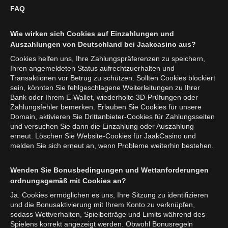
FAQ
Wie wirken sich Cookies auf Einzahlungen und
Auszahlungen von Deutschland bei Jaakcasino aus?
Cookies helfen uns, Ihre Zahlungspräferenzen zu speichern,
Ihren angemeldeten Status aufrechtzuerhalten und
Transaktionen vor Betrug zu schützen. Sollten Cookies blockiert
sein, könnten Sie fehlgeschlagene Weiterleitungen zu Ihrer
Bank oder Ihrem E-Wallet, wiederholte 3D-Prüfungen oder
Zahlungsfehler bemerken. Erlauben Sie Cookies für unsere
Domain, aktivieren Sie Drittanbieter-Cookies für Zahlungsseiten
und versuchen Sie dann die Einzahlung oder Auszahlung
erneut. Löschen Sie Website-Cookies für JaakCasino und
melden Sie sich erneut an, wenn Probleme weiterhin bestehen.
Wenden Sie Bonusbedingungen und Wettanforderungen
ordnungsgemäß mit Cookies an?
Ja. Cookies ermöglichen es uns, Ihre Sitzung zu identifizieren
und die Bonusaktivierung mit Ihrem Konto zu verknüpfen,
sodass Wettverhalten, Spielbeiträge und Limits während des
Spielens korrekt angezeigt werden. Obwohl Bonusregeln