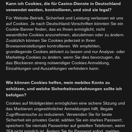
Kann ich Cookies, die für Casino-Dienste in Deutschland
verwendet werden, kontrollieren, und sind sie legal?
Für Website-Betrieb, Sicherheit und Leistung verlassen wir uns
auf Cookies. Je nach Deutschland-Vorschriften könnten Sie ein
Cookie-Banner finden, das es Ihnen ermöglicht, nicht
wesentliche Cookies anzunehmen, abzulehnen oder zu ändern.
Zusätzlich können Sie Cookies jederzeit in Ihren
Browsereinstellungen kontrollieren. Wir empfehlen,
grundlegende Cookies aktiviert zu lassen und nur Analyse- oder
Marketing-Cookies zu ändern, wenn Sie dies bevorzugen, da
das Blockieren streng notwendiger Cookies Anmeldung,
Einzahlungen und Auszahlungen verhindern kann.
Wie können Cookies helfen, mein mobiles Konto zu
schützen, und welche Sicherheitsvorkehrungen sollte ich
befolgen?
Cookies auf Mobilgeräten ermöglichen eine sichere Sitzung und
das Markieren ungewöhnlicher Anmeldungen hilft, illegale
Zugriffsversuche zu reduzieren. Verwenden Sie für beste
Sicherheit ein privates Gerät; wählen Sie ein starkes Passwort;
speichern Sie niemals Passwörter auf geteilten Telefonen, wenn
2FA nicht möglich ist. Ändern Sie Ihr Passwort sofort, melden