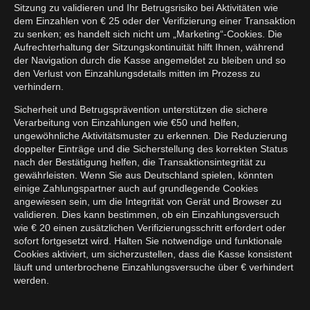
Sitzung zu validieren und Ihr Betrugsrisiko bei Aktivitäten wie
dem Einzahlen von € 25 oder der Verifizierung einer Transaktion
zu senken; es handelt sich nicht um „Marketing“-Cookies. Die
Aufrechterhaltung der Sitzungskontinuität hilft Ihnen, während
der Navigation durch die Kasse angemeldet zu bleiben und so
den Verlust von Einzahlungsdetails mitten im Prozess zu
verhindern.
Sicherheit und Betrugsprävention unterstützen die sichere
Verarbeitung von Einzahlungen wie €50 und helfen,
ungewöhnliche Aktivitätsmuster zu erkennen. Die Reduzierung
doppelter Einträge und die Sicherstellung des korrekten Status
nach der Bestätigung helfen, die Transaktionsintegrität zu
gewährleisten. Wenn Sie aus Deutschland spielen, könnten
einige Zahlungspartner auch auf grundlegende Cookies
angewiesen sein, um die Integrität von Gerät und Browser zu
validieren. Dies kann bestimmen, ob ein Einzahlungsversuch
wie € 20 einen zusätzlichen Verifizierungsschritt erfordert oder
sofort fortgesetzt wird. Halten Sie notwendige und funktionale
Cookies aktiviert, um sicherzustellen, dass die Kasse konsistent
läuft und unterbrochene Einzahlungsversuche über € verhindert
werden.