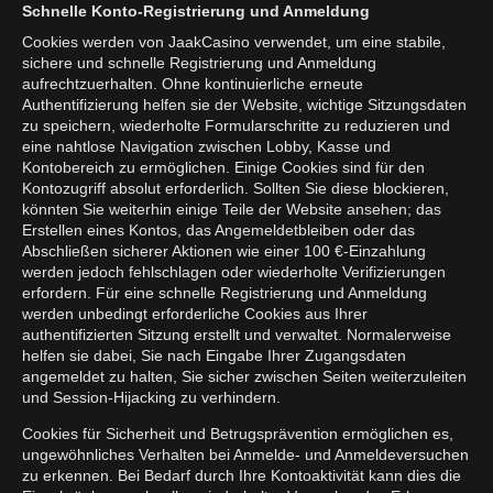
Schnelle Konto-Registrierung und Anmeldung
Cookies werden von JaakCasino verwendet, um eine stabile,
sichere und schnelle Registrierung und Anmeldung
aufrechtzuerhalten. Ohne kontinuierliche erneute
Authentifizierung helfen sie der Website, wichtige Sitzungsdaten
zu speichern, wiederholte Formularschritte zu reduzieren und
eine nahtlose Navigation zwischen Lobby, Kasse und
Kontobereich zu ermöglichen. Einige Cookies sind für den
Kontozugriff absolut erforderlich. Sollten Sie diese blockieren,
könnten Sie weiterhin einige Teile der Website ansehen; das
Erstellen eines Kontos, das Angemeldetbleiben oder das
Abschließen sicherer Aktionen wie einer 100 €-Einzahlung
werden jedoch fehlschlagen oder wiederholte Verifizierungen
erfordern. Für eine schnelle Registrierung und Anmeldung
werden unbedingt erforderliche Cookies aus Ihrer
authentifizierten Sitzung erstellt und verwaltet. Normalerweise
helfen sie dabei, Sie nach Eingabe Ihrer Zugangsdaten
angemeldet zu halten, Sie sicher zwischen Seiten weiterzuleiten
und Session-Hijacking zu verhindern.
Cookies für Sicherheit und Betrugsprävention ermöglichen es,
ungewöhnliches Verhalten bei Anmelde- und Anmeldeversuchen
zu erkennen. Bei Bedarf durch Ihre Kontoaktivität kann dies die