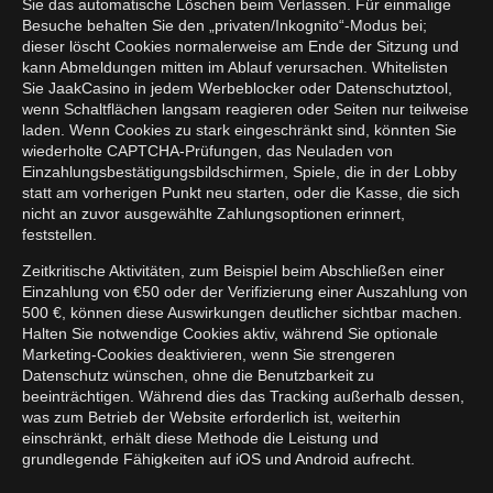
Sie das automatische Löschen beim Verlassen. Für einmalige
Besuche behalten Sie den „privaten/Inkognito“-Modus bei;
dieser löscht Cookies normalerweise am Ende der Sitzung und
kann Abmeldungen mitten im Ablauf verursachen. Whitelisten
Sie JaakCasino in jedem Werbeblocker oder Datenschutztool,
wenn Schaltflächen langsam reagieren oder Seiten nur teilweise
laden. Wenn Cookies zu stark eingeschränkt sind, könnten Sie
wiederholte CAPTCHA-Prüfungen, das Neuladen von
Einzahlungsbestätigungsbildschirmen, Spiele, die in der Lobby
statt am vorherigen Punkt neu starten, oder die Kasse, die sich
nicht an zuvor ausgewählte Zahlungsoptionen erinnert,
feststellen.
Zeitkritische Aktivitäten, zum Beispiel beim Abschließen einer
Einzahlung von €50 oder der Verifizierung einer Auszahlung von
500 €, können diese Auswirkungen deutlicher sichtbar machen.
Halten Sie notwendige Cookies aktiv, während Sie optionale
Marketing-Cookies deaktivieren, wenn Sie strengeren
Datenschutz wünschen, ohne die Benutzbarkeit zu
beeinträchtigen. Während dies das Tracking außerhalb dessen,
was zum Betrieb der Website erforderlich ist, weiterhin
einschränkt, erhält diese Methode die Leistung und
grundlegende Fähigkeiten auf iOS und Android aufrecht.