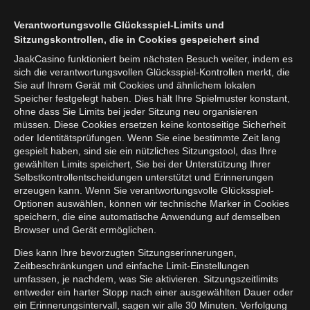
Verantwortungsvolle Glücksspiel-Limits und
Sitzungskontrollen, die in Cookies gespeichert sind
JaakCasino funktioniert beim nächsten Besuch weiter, indem es
sich die verantwortungsvollen Glücksspiel-Kontrollen merkt, die
Sie auf Ihrem Gerät mit Cookies und ähnlichem lokalen
Speicher festgelegt haben. Dies hält Ihre Spielmuster konstant,
ohne dass Sie Limits bei jeder Sitzung neu organisieren
müssen. Diese Cookies ersetzen keine kontoseitige Sicherheit
oder Identitätsprüfungen. Wenn Sie eine bestimmte Zeit lang
gespielt haben, sind sie ein nützliches Sitzungstool, das Ihre
gewählten Limits speichert, Sie bei der Unterstützung Ihrer
Selbstkontrollentscheidungen unterstützt und Erinnerungen
erzeugen kann. Wenn Sie verantwortungsvolle Glücksspiel-
Optionen auswählen, können wir technische Marker in Cookies
speichern, die eine automatische Anwendung auf demselben
Browser und Gerät ermöglichen.
Dies kann Ihre bevorzugten Sitzungserinnerungen,
Zeitbeschränkungen und einfache Limit-Einstellungen
umfassen, je nachdem, was Sie aktivieren. Sitzungszeitlimits
entweder ein harter Stopp nach einer ausgewählten Dauer oder
ein Erinnerungsintervall, sagen wir alle 30 Minuten. Verfolgung