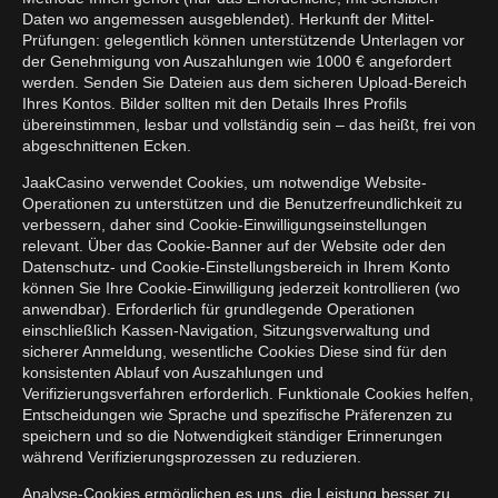
Daten wo angemessen ausgeblendet). Herkunft der Mittel-
Prüfungen: gelegentlich können unterstützende Unterlagen vor
der Genehmigung von Auszahlungen wie 1000 € angefordert
werden. Senden Sie Dateien aus dem sicheren Upload-Bereich
Ihres Kontos. Bilder sollten mit den Details Ihres Profils
übereinstimmen, lesbar und vollständig sein – das heißt, frei von
abgeschnittenen Ecken.
JaakCasino verwendet Cookies, um notwendige Website-
Operationen zu unterstützen und die Benutzerfreundlichkeit zu
verbessern, daher sind Cookie-Einwilligungseinstellungen
relevant. Über das Cookie-Banner auf der Website oder den
Datenschutz- und Cookie-Einstellungsbereich in Ihrem Konto
können Sie Ihre Cookie-Einwilligung jederzeit kontrollieren (wo
anwendbar). Erforderlich für grundlegende Operationen
einschließlich Kassen-Navigation, Sitzungsverwaltung und
sicherer Anmeldung, wesentliche Cookies Diese sind für den
konsistenten Ablauf von Auszahlungen und
Verifizierungsverfahren erforderlich. Funktionale Cookies helfen,
Entscheidungen wie Sprache und spezifische Präferenzen zu
speichern und so die Notwendigkeit ständiger Erinnerungen
während Verifizierungsprozessen zu reduzieren.
Analyse-Cookies ermöglichen es uns, die Leistung besser zu